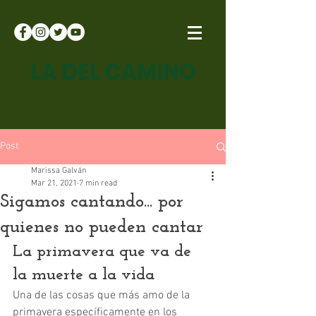
LA DEL CAMINO
Post
Marissa Galván
Mar 21, 2021
7 min read
Sigamos cantando... por
quienes no pueden cantar
La primavera que va de 
la muerte a la vida
Una de las cosas que más amo de la 
primavera específicamente en los 