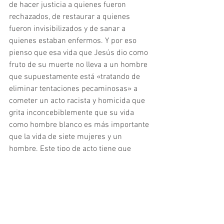
de hacer justicia a quienes fueron 
rechazados, de restaurar a quienes 
fueron invisibilizados y de sanar a 
quienes estaban enfermos. Y por eso 
pienso que esa vida que Jesús dio como 
fruto de su muerte no lleva a un hombre 
que supuestamente está «tratando de 
eliminar tentaciones pecaminosas» a 
cometer un acto racista y homicida que 
grita inconcebiblemente que su vida 
como hombre blanco es más importante 
que la vida de siete mujeres y un 
hombre. Este tipo de acto tiene que 
morir.  ¡Las cosas tienen que cambiar!
El fruto de vida que Jesús deja en su 
muerte no llevan a un hombre a meterle 
un puño a una anciana china que 
simplemente está parada en una 